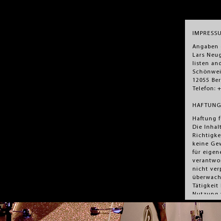
IMPRESS
Angaben 
Lars Neu
listen a
Schönweid
12055 Ber
Telefon: 
HAFTUNG
Haftung f
Die Inhal
Richtigke
keine Ge
für eigen
verantwor
nicht ver
überwach
Tätigkeit
Nutzung 
unberührt
Kenntnis
entsprec