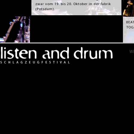
zwar vom 19. bis 20. Oktober in der fabrik
(Potsdam).
BEA
TOG
W